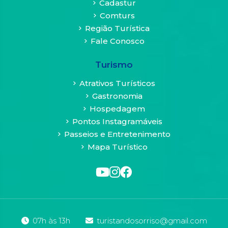
Cadastur
sua
Comturs
navegação
Região Turística
pode
Fale Conosco
se
tornar
Turismo
limitada
e
Atrativos Turísticos
algumas
Gastronomia
funcionalidades
Hospedagem
dos
sites
Pontos Instagramáveis
podem
Passeios e Entretenimento
ficar
Mapa Turístico
comprometidas.
Veja
as
definições
sobre
cookies
07h às 13h
turistandosorriso@gmail.com
em