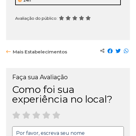
24h
armazena
que
você
Avaliação do público:
já
visualizou
e
da
próxima
Mais Estabelecimentos
vez
que
entrar
no
Faça sua Avaliação
site
Como foi sua
você
não
experiência no local?
é
mais
incomodado
com
aquele
aviso.