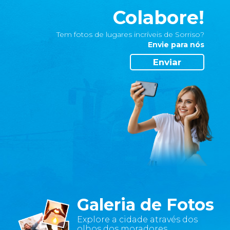
site
Colabore!
servem
apenas
Tem fotos de lugares incríveis de Sorriso?
para
Envie para nós
melhorar
Enviar
a
sua
experiência
e
são
protegidas
por
nosso
sistema
de
segurança.
•
Galeria de Fotos
Não
Explore a cidade através dos
gosto
olhos dos moradores