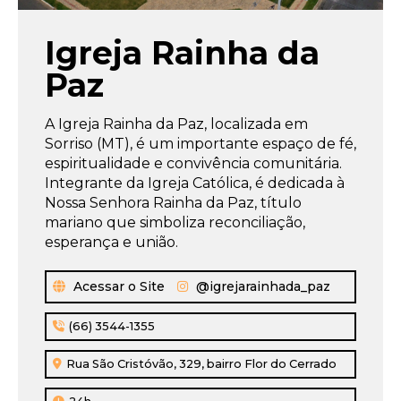
um
banner
Igreja Rainha da
popup
com
Paz
um
aviso
A Igreja Rainha da Paz, localizada em
importante
Sorriso (MT), é um importante espaço de fé,
e
espiritualidade e convivência comunitária.
clica
Integrante da Igreja Católica, é dedicada à
no
Nossa Senhora Rainha da Paz, título
botão
mariano que simboliza reconciliação,
“Não
esperança e união.
tenho
interesse”,
ao
Acessar o Site
@igrejarainhada_paz
fechar
aquele
(66) 3544-1355
banner
Rua São Cristóvão, 329, bairro Flor do Cerrado
o
site