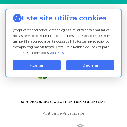
assim,
o
titular
Este site utiliza cookies
é
você,
(próprios e de terceiros) e tecnologias similares para analisar os
cidadão,
nossos serviços e exibir publicidade personalizada com base em
dono
um perfil elaborado a partir dos seus hábitos de navegação (por
das
exemplo, páginas visitadas). Consulte a Política de Cookies para
informações
obter mais informações.
Veja Mais
pessoais.
Aceitar
Declinar
No
caso
da
Administração
Pública
o
© 2026 SORRISO PARA TURISTAR- SORRISO/MT
controlador
é
Política de Privacidade
a
Prefeitura