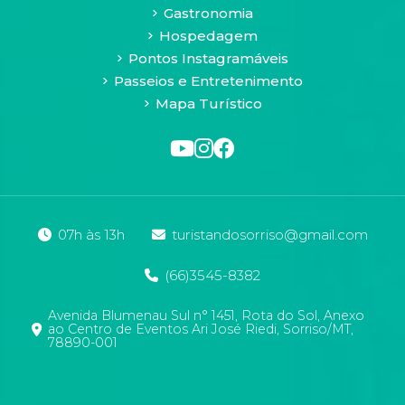
dados;
Gastronomia
controlador;
Hospedagem
operador
Pontos Instagramáveis
e
Passeios e Entretenimento
Encarregado.
Mapa Turístico
Titular
de
dados
é
toda
pessoa
07h às 13h
turistandosorriso@gmail.com
natural
a
(66)3545-8382
quem
se
Avenida Blumenau Sul n° 1451, Rota do Sol, Anexo
referem
ao Centro de Eventos Ari José Riedi, Sorriso/MT,
78890-001
os
dados.
Sendo