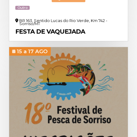
de
Outro
agosto
de
BR 163, Sentido Lucas do Rio Verde, Km 742 -
Sorriso/MT
2018.
FESTA DE VAQUEJADA
Seu
texto
dispõe
15 a 17 AGO
sobre
o
tratamento
de
dados
pessoais,
tendo
como
alicerce
a
segurança
das
informações