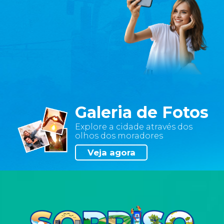
política,
filiação
a
sindicato
ou
organização
política,
dado
referente
à
Galeria de Fotos
saúde,
ou
Explore a cidade através dos
dado
olhos dos moradores
genético
Veja agora
e
biomédico,
quando
vinculado
a
pessoa
natural.