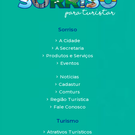
Termos
importantes
trazidos
Sorriso
pela
Lei
A Cidade
A Secretaria
A
Produtos e Serviços
LGPD
Eventos
traz
algumas
Notícias
palavras
Cadastur
conceito,
Comturs
são
elas
Região Turística
as
Fale Conosco
figuras
do
Turismo
titular
Atrativos Turísticos
de