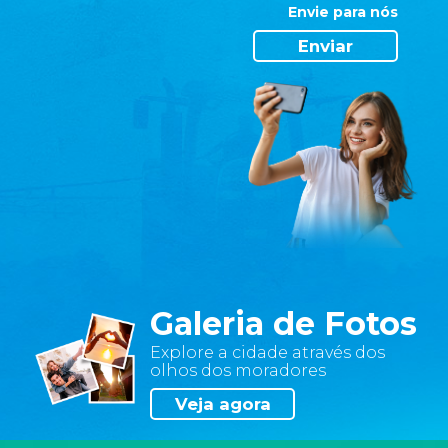
site
Envie para nós
servem
Enviar
apenas
para
melhorar
a
sua
experiência
e
são
protegidas
por
nosso
sistema
Galeria de Fotos
de
segurança.
Explore a cidade através dos
olhos dos moradores
•
Veja agora
Não
gosto