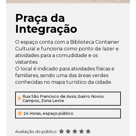
um
banner
Praça da
popup
com
Integração
um
aviso
O espaço conta com a Biblioteca Container
importante
Cultural e funciona como ponto de lazer e
e
atividades para a comudidade e os
clica
visitantes.
no
O local é indicado para atividades físicas e
botão
familiares, sendo uma das áreas verdes
“Não
conhecidas no mapa turístico da cidade.
tenho
interesse”,
Rua São Francisco de Assis, bairro Novos
ao
Campos, Zona Leste
fechar
aquele
24 Horas, espaço público
banner
o
site
Avaliação do público: