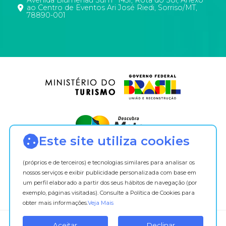
cada
ao Centro de Eventos Ari José Riedi, Sorriso/MT,
78890-001
um
dos
navegadores:
Internet
Explorer
/
Firefox
/
Google
Chrome
/
Safari
Este site utiliza cookies
/
Opera
(próprios e de terceiros) e tecnologias similares para analisar os
nossos serviços e exibir publicidade personalizada com base em
________________________________________
um perfil elaborado a partir dos seus hábitos de navegação (por
Lei
exemplo, páginas visitadas). Consulte a Política de Cookies para
obter mais informações.
Veja Mais
Geral
de
Aceitar
Declinar