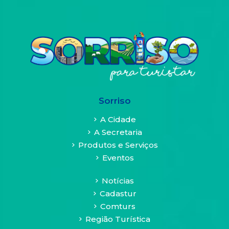
de
cookies,
como
faço
para
desativá-
los?
É
possível
Sorriso
desativar
os
A Cidade
cookies
A Secretaria
por
Produtos e Serviços
meio
Eventos
das
preferências
Notícias
do
seu
Cadastur
navegador.
Comturs
Sem
Região Turística
eles