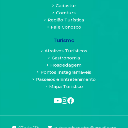
sua
Cadastur
navegação
Comturs
pode
Região Turística
se
Fale Conosco
tornar
limitada
Turismo
e
algumas
Atrativos Turísticos
funcionalidades
Gastronomia
dos
Hospedagem
sites
Pontos Instagramáveis
podem
Passeios e Entretenimento
ficar
Mapa Turístico
comprometidas.
Veja
as
definições
sobre
cookies
em
07h às 13h
turistandosorriso@gmail.com