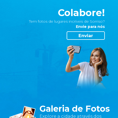
site
servem
Colabore!
apenas
para
Tem fotos de lugares incríveis de Sorriso?
melhorar
Envie para nós
a
Enviar
sua
experiência
e
são
protegidas
por
nosso
sistema
de
segurança.
•
Galeria de Fotos
Não
gosto
Explore a cidade através dos