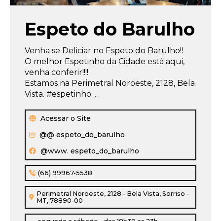
um
banner
Espeto do Barulho
popup
com
um
Venha se Deliciar no Espeto do Barulho!!
aviso
O melhor Espetinho da Cidade está aqui,
importante
venha conferir!!!!
e
Estamos na Perimetral Noroeste, 2128, Bela
clica
Vista. #espetinho ...
no
botão
Acessar o Site
“Não
@@ espeto_do_barulho
tenho
interesse”,
@www. espeto_do_barulho
ao
fechar
(66) 99967-5538
aquele
banner
Perimetral Noroeste, 2128 - Bela Vista, Sorriso -
MT, 78890-00
o
site