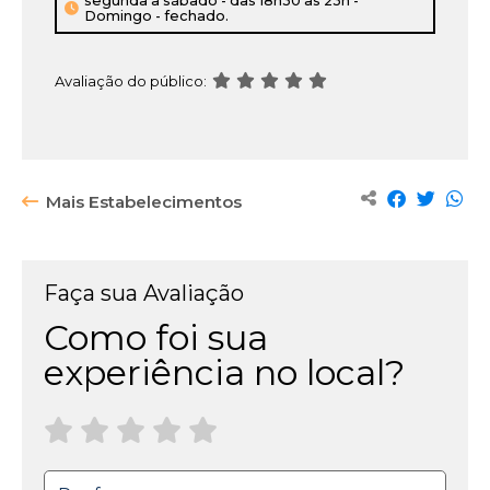
segunda a sábado - das 18h30 as 23h -
armazena
Domingo - fechado.
que
você
já
Avaliação do público:
visualizou
e
da
próxima
vez
Mais Estabelecimentos
que
entrar
no
Faça sua Avaliação
site
você
Como foi sua
não
experiência no local?
é
mais
incomodado
com
aquele
aviso.