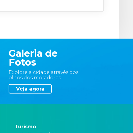
Galeria de
Fotos
Explore a cidade através dos
olhos dos moradores
Veja agora
Turismo