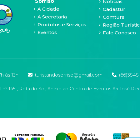
Sorriso
Notícias
A Cidade
Cadastur
A Secretaria
Comturs
Produtos e Serviços
Região Turístic
Eventos
Fale Conosco
h às 13h
turistandosorriso@gmail.com
(66)3545
n° 1451, Rota do Sol, Anexo ao Centro de Eventos Ari José Ried