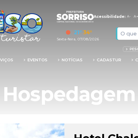
Acessibilidade:
A-
A
21°
34°
Sexta-feira, 07/08/2026
PES
VIÇOS
EVENTOS
NOTÍCIAS
CADASTUR
Hospedagem