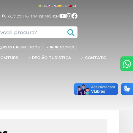
BR
ENG
ESP
CH
+
OUVIDORIA
TRANSPARÊNCIA
QUISAS E RESULTADOS
INDICADORES
COMTURS
REGIÃO TURÍSTICA
CONTATO