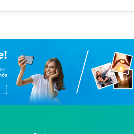
e!
iso?
 nós