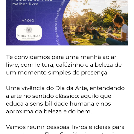
armazena
que
você
já
visualizou
e
da
próxima
vez
Te convidamos para uma manhã ao ar
que
livre, com leitura, cafézinho e a beleza de
entrar
um momento simples de presença
no
site
você
Uma vivência do Dia da Arte, entendendo
não
a arte no sentido clássico: aquilo que
é
educa a sensibilidade humana e nos
mais
aproxima da beleza e do bem.
incomodado
com
Vamos reunir pessoas, livros e ideias para
aquele
aviso.