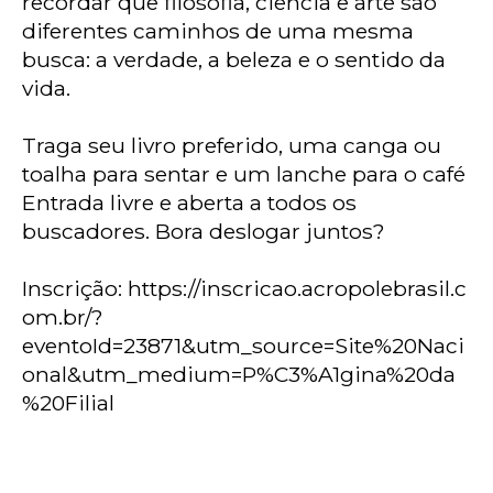
recordar que filosofia, ciência e arte são
diferentes caminhos de uma mesma
•
busca: a verdade, a beleza e o sentido da
E
vida.
não
é
perigoso
Traga seu livro preferido, uma canga ou
ter
toalha para sentar e um lanche para o café
minhas
Entrada livre e aberta a todos os
informações
buscadores. Bora deslogar juntos?
armazenadas?
Não
Inscrição:
https://inscricao.acropolebrasil.c
é
perigoso.
om.br/?
Todas
eventoId=23871&utm_source=Site%20Naci
as
onal&utm_medium=P%C3%A1gina%20da
suas
%20Filial
informações
coletadas
em
nosso