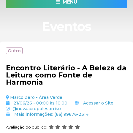
MENU
armazenam
hábitos
de
Eventos
navegação
e
outras
informações,
Outro
ajudando
a
personalizar
Encontro Literário - A Beleza da
seu
Leitura como Fonte de
acesso.
Harmonia
Exemplo:
você
Marco Zero - Área Verde
21/06/26 - 08:00 às 10:00
Acessar o Site
acessa
@novaacropolesorriso
o
Mais informações: (66) 99676-2314
site
e
Avaliação do público:
visualiza