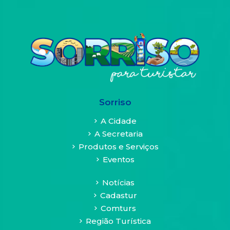
cada
um
dos
navegadores:
Internet
Explorer
/
Firefox
/
Sorriso
Google
Chrome
A Cidade
/
A Secretaria
Safari
Produtos e Serviços
/
Eventos
Opera
Notícias
________________________________________
Cadastur
Lei
Comturs
Geral
de
Região Turística