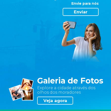
Envie para nós
sua
navegação
Enviar
pode
se
tornar
limitada
e
algumas
funcionalidades
dos
sites
podem
ficar
comprometidas.
Galeria de Fotos
Veja
as
Explore a cidade através dos
definições
olhos dos moradores
sobre
Veja agora
cookies
em