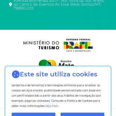
Avenida Blumenau Sul n° 1451, Rota do Sol, Anexo
de
ao Centro de Eventos Ari José Riedi, Sorriso/MT,
78890-001
agosto
de
2018.
Seu
texto
dispõe
sobre
o
tratamento
de
dados
pessoais,
Este site utiliza cookies
tendo
como
(próprios e de terceiros) e tecnologias similares para analisar os
alicerce
nossos serviços e exibir publicidade personalizada com base em
a
um perfil elaborado a partir dos seus hábitos de navegação (por
segurança
exemplo, páginas visitadas). Consulte a Política de Cookies para
obter mais informações.
Veja Mais
das
informações