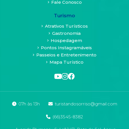
Proteção
Fale Conosco
de
Dados
Turismo
Pessoais
(LGPD)
Atrativos Turísticos
Gastronomia
A
Hospedagem
Lei
Pontos Instagramáveis
Geral
Passeios e Entretenimento
de
Mapa Turístico
Proteção
de
Dados
–
LGPD
(Lei
13.709)
07h às 13h
turistandosorriso@gmail.com
foi
promulgada
(66)3545-8382
em
14