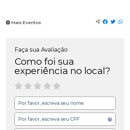
site
servem
apenas
para
Mais Eventos
melhorar
a
sua
experiência
Faça sua Avaliação
e
Como foi sua
são
protegidas
experiência no local?
por
nosso
sistema
de
segurança.
•
Não
?
gosto