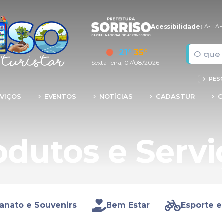
Acessibilidade:
A-
A
21°
35°
Sexta-feira, 07/08/2026
PES
VIÇOS
EVENTOS
NOTÍCIAS
CADASTUR
odutos e Servi
anato e Souvenirs
Bem Estar
Esporte e