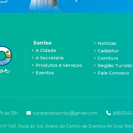
Sorriso
Notícias
A Cidade
Cadastur
A Secretaria
Comturs
Produtos e Serviços
Região Turístic
Eventos
Fale Conosco
h às 13h
turistandosorriso@gmail.com
(66)3545
n° 1451, Rota do Sol, Anexo ao Centro de Eventos Ari José Ried