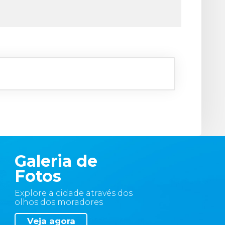
Galeria de
Fotos
Explore a cidade através dos
olhos dos moradores
Veja agora