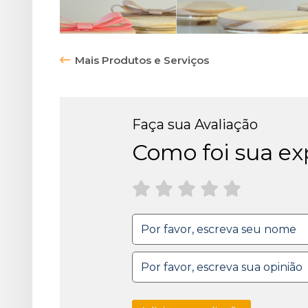
e
visualiza
um
banner
Mais Produtos e Serviços
popup
com
um
aviso
Faça sua Avaliação
importante
Como foi sua exp
e
clica
no
botão
“Não
tenho
interesse”,
ao
fechar
aquele
banner