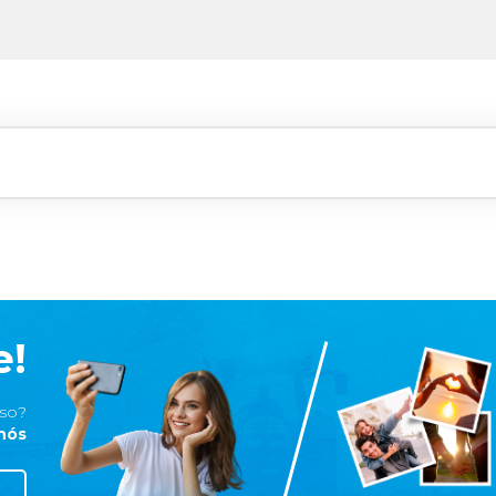
e!
iso?
 nós