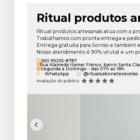
pelos
websites
Ritual produtos a
que
armazenam
hábitos
Ritual produtos artesanais atua com a pr
de
Trabalhamos com pronta entrega e pedido
navegação
Entrega gratuita para Sorriso e também e
e
Nosso atendimento é 90% virutal e um pon
outras
(65) 99255-8787
informações,
Rua Alameda Itamar Franco, bairro Santa Cla
Segunda a Domingo - das 07h as 18h
ajudando
WhatsApp
@ritualsabonetesevelas
a
Avaliação do público:
personalizar
seu
acesso.
Exemplo:
você
acessa
o
site