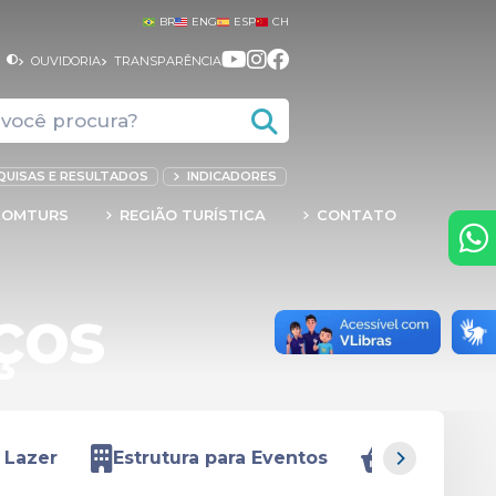
BR
ENG
ESP
CH
+
OUVIDORIA
TRANSPARÊNCIA
QUISAS E RESULTADOS
INDICADORES
COMTURS
REGIÃO TURÍSTICA
CONTATO
ços
 Lazer
Estrutura para Eventos
Feira Livre