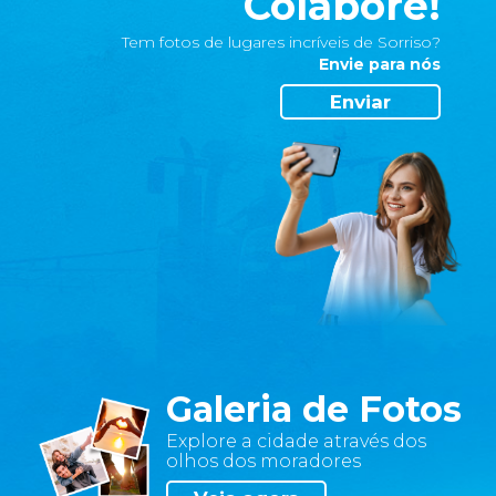
Colabore!
de
cookies,
Tem fotos de lugares incríveis de Sorriso?
como
Envie para nós
faço
para
Enviar
desativá-
los?
É
possível
desativar
os
cookies
por
meio
das
preferências
do
Galeria de Fotos
seu
Explore a cidade através dos
navegador.
olhos dos moradores
Sem
eles