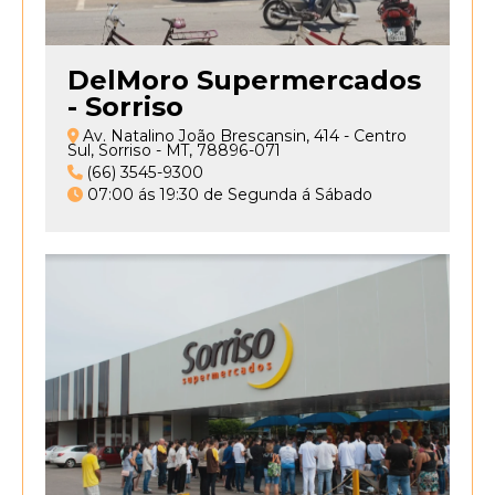
armazena
que
você
DelMoro Supermercados
já
- Sorriso
visualizou
e
Av. Natalino João Brescansin, 414 - Centro
da
Sul, Sorriso - MT, 78896-071
(66) 3545-9300
próxima
07:00 ás 19:30 de Segunda á Sábado
vez
que
entrar
no
site
você
não
é
mais
incomodado
com
aquele
aviso.