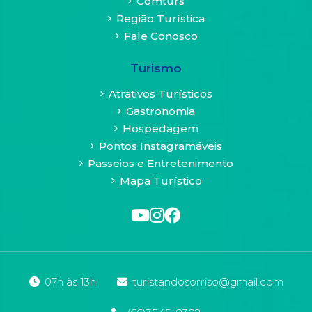
Comturs
cada
Região Turística
um
Fale Conosco
dos
navegadores:
Turismo
Internet
Explorer
Atrativos Turísticos
/
Gastronomia
Firefox
Hospedagem
/
Google
Pontos Instagramáveis
Chrome
Passeios e Entretenimento
/
Mapa Turístico
Safari
/
Opera
________________________________________
Lei
07h às 13h
turistandosorriso@gmail.com
Geral
de