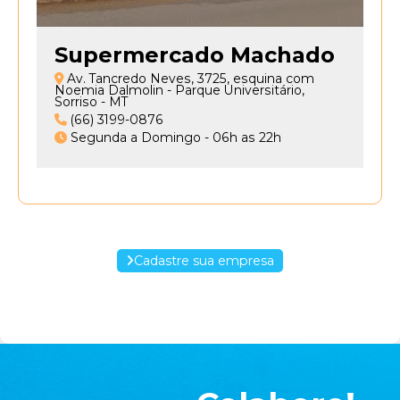
site
servem
apenas
Supermercado Machado
para
Av. Tancredo Neves, 3725, esquina com
melhorar
Noemia Dalmolin - Parque Universitário,
Sorriso - MT
a
(66) 3199-0876
sua
Segunda a Domingo - 06h as 22h
experiência
e
são
protegidas
por
nosso
Cadastre sua empresa
sistema
de
segurança.
•
Não
gosto