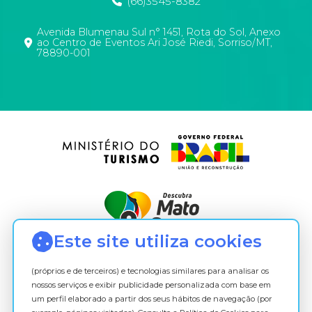
(66)3545-8382
Proteção
de
Dados
Avenida Blumenau Sul n° 1451, Rota do Sol, Anexo
ao Centro de Eventos Ari José Riedi, Sorriso/MT,
Pessoais
78890-001
(LGPD)
A
Lei
Geral
de
Proteção
de
Dados
–
LGPD
(Lei
Este site utiliza cookies
13.709)
foi
(próprios e de terceiros) e tecnologias similares para analisar os
promulgada
nossos serviços e exibir publicidade personalizada com base em
em
um perfil elaborado a partir dos seus hábitos de navegação (por
14