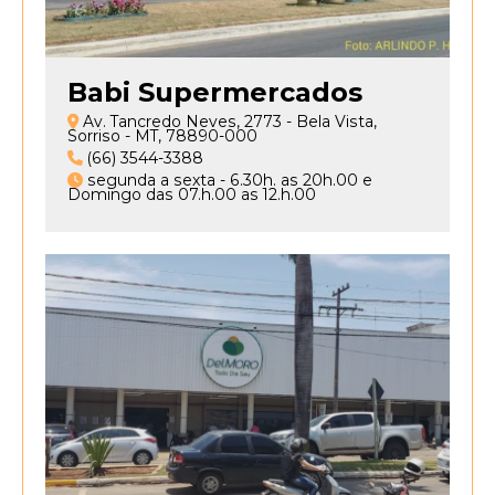
um
banner
popup
Babi Supermercados
com
um
Av. Tancredo Neves, 2773 - Bela Vista,
aviso
Sorriso - MT, 78890-000
(66) 3544-3388
importante
segunda a sexta - 6.30h. as 20h.00 e
e
Domingo das 07.h.00 as 12.h.00
clica
no
botão
“Não
tenho
interesse”,
ao
fechar
aquele
banner
o
site