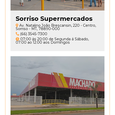
•
E
Sorriso Supermercados
não
Av. Natalino João Brescansin, 220 - Centro,
é
Sorriso - MT, 78890-000
perigoso
(66) 3545-7300
ter
07:00 ás 20:00 de Segunda á Sábado,
07:00 ao 12:00 aos Domingos
minhas
informações
armazenadas?
Não
é
perigoso.
Todas
as
suas
informações
coletadas
em
nosso